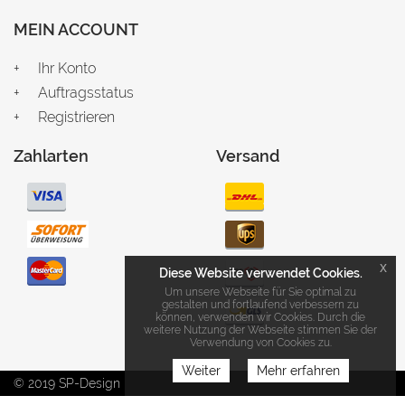
MEIN ACCOUNT
Ihr Konto
Auftragsstatus
Registrieren
Zahlarten
Versand
x
Diese Website verwendet Cookies.
Um unsere Webseite für Sie optimal zu
gestalten und fortlaufend verbessern zu
können, verwenden wir Cookies. Durch die
weitere Nutzung der Webseite stimmen Sie der
Verwendung von Cookies zu.
Weiter
Mehr erfahren
© 2019 SP-Design