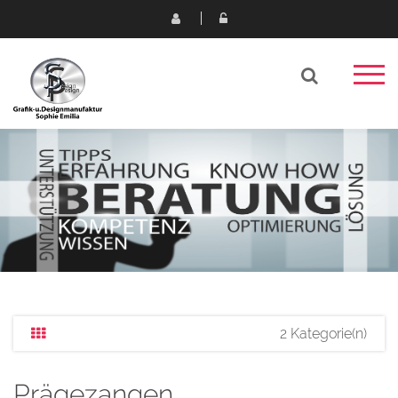
2 Kategorie(n)
Prägezangen