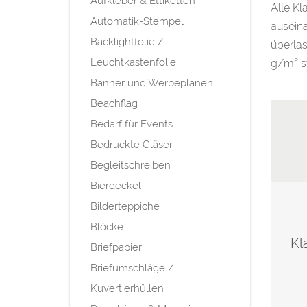
Aufkleber & Ettiketten
Alle Kl
Automatik-Stempel
auseina
Backlightfolie /
überla
Leuchtkastenfolie
g/m² s
Banner und Werbeplanen
Beachflag
Bedarf für Events
Bedruckte Gläser
Begleitschreiben
Bierdeckel
Bilderteppiche
Blöcke
Kl
Briefpapier
Briefumschläge /
Kuvertierhüllen