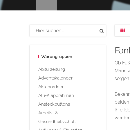
Fan
Warengruppen
Ob Fußb
Abiturzeitung
Mannsc
Adventskalender
sorgen 
Aktenordner
Bekenne
Alu-Klapprahmen
beiden 
Ansteckbuttons
Ihre Id
Arbeits- &
werden 
Gesundheitsschutz