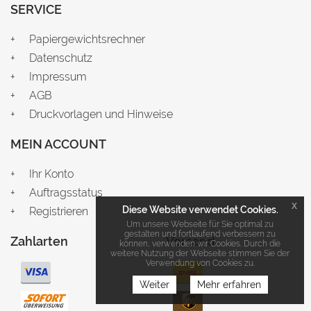
SERVICE
Papiergewichtsrechner
Datenschutz
Impressum
AGB
Druckvorlagen und Hinweise
MEIN ACCOUNT
Ihr Konto
Auftragsstatus
x
Diese Website verwendet Cookies.
Registrieren
Um unsere Webseite für Sie optimal zu
gestalten und fortlaufend verbessern zu
Zahlarten
Versand
können, verwenden wir Cookies. Durch die
weitere Nutzung der Webseite stimmen Sie der
Verwendung von Cookies zu.
Weiter
Mehr erfahren