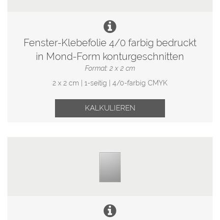
Fenster-Klebefolie 4/0 farbig bedruckt
in Mond-Form konturgeschnitten
Format: 2 x 2 cm
2 x 2 cm | 1-seitig | 4/0-farbig CMYK
KALKULIEREN