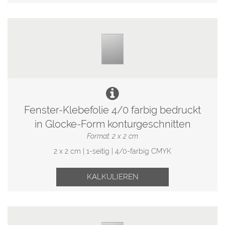
Fenster-Klebefolie 4/0 farbig bedruckt
in Glocke-Form konturgeschnitten
Format: 2 x 2 cm
2 x 2 cm | 1-seitig | 4/0-farbig CMYK
KALKULIEREN