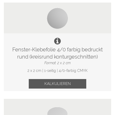
Fenster-Klebefolie 4/0 farbig bedruckt
rund (kreisrund konturgeschnitten)
Format: 2 x 2 cm
2 x 2 cm | 1-seitig | 4/0-farbig CMYK
KALKULIEREN